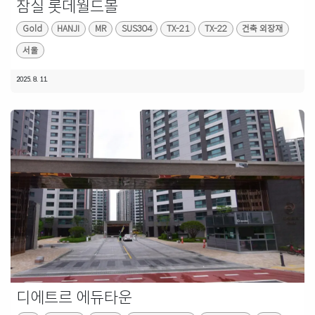
잠실 롯데월드몰
Gold
HANJI
MR
SUS304
TX-21
TX-22
건축 외장재
서울
2025. 8. 11.
디에트르 에듀타운