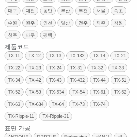
대구
대전
동탄
부산
부천
서울
속초
수원
원주
인천
일산
전주
제주
창원
청주
파주
평택
제품코드
TX-11
TX-12
TX-13
TX-132
TX-14
TX-21
TX-22
TX-23
TX-24
TX-31
TX-32
TX-33
TX-34
TX-42
TX-43
TX-432
TX-44
TX-51
TX-52
TX-53
TX-534
TX-54
TX-61
TX-62
TX-63
TX-634
TX-64
TX-73
TX-74
TX-Ripple-11
TX-Ripple-31
표면 가공
ANTIQUE
DRIZZLE
Embossing
HANJI
HL