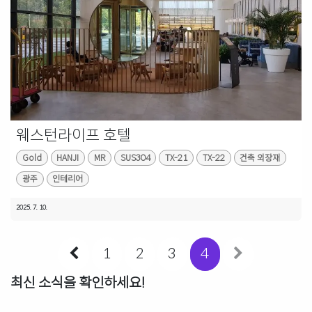
웨스턴라이프 호텔
Gold
HANJI
MR
SUS304
TX-21
TX-22
건축 외장재
광주
인테리어
2025. 7. 10.
1
2
3
4
최신 소식을 확인하세요!