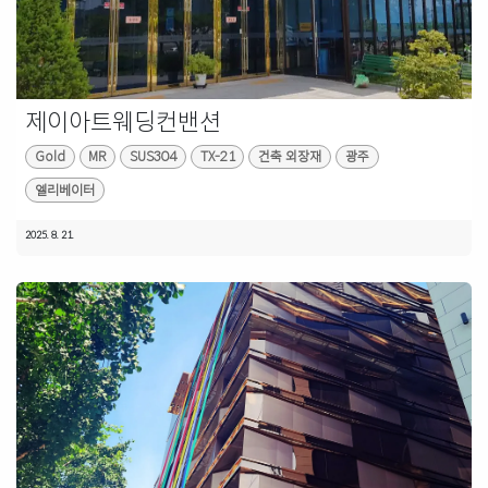
제이아트웨딩컨밴션
Gold
MR
SUS304
TX-21
건축 외장재
광주
엘리베이터
2025. 8. 21.