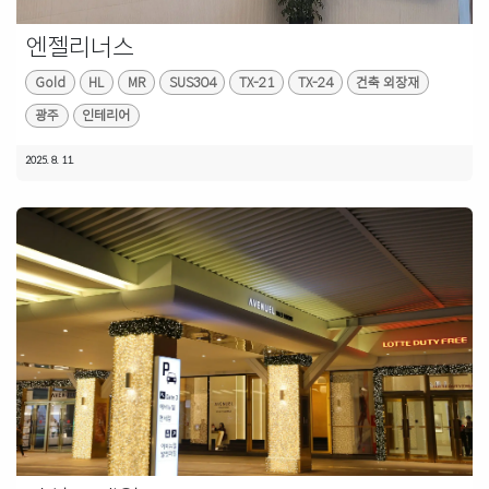
엔젤리너스
Gold
HL
MR
SUS304
TX-21
TX-24
건축 외장재
광주
인테리어
2025. 8. 11.