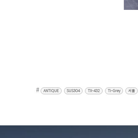
#
ANTIQUE
SUS304
TX-432
Ti-Grey
서울