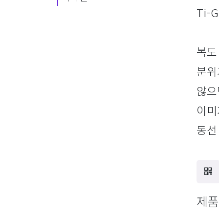
Ti-
복도
분위
않으
이미
동선
제품