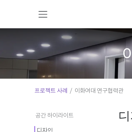
콘텐츠로 건너뛰기
프로젝트 사례
이화여대 연구협력관
디
공간 하이라이트
디자인