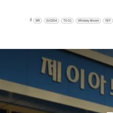
#
MR
SUS304
TX-31
Whiskey Brown
대구