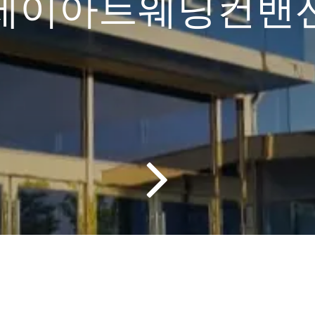
제이아트웨딩컨밴