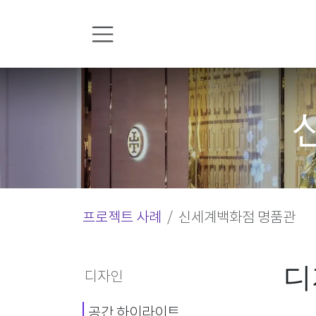
콘텐츠로 건너뛰기
프로젝트 사례
신세계백화점 명품관
디
디자인
공간 하이라이트